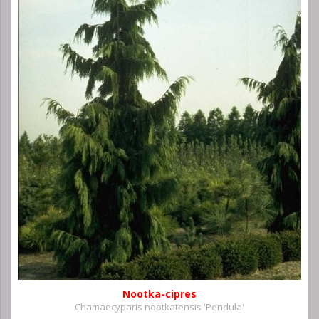
Nootka-cipres
Chamaecyparis nootkatensis 'Pendula'