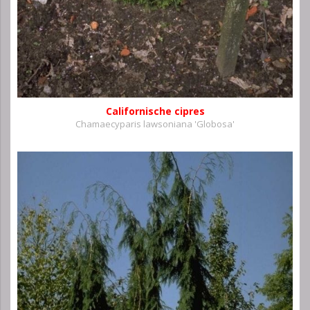
Californische cipres
Chamaecyparis lawsoniana 'Globosa'