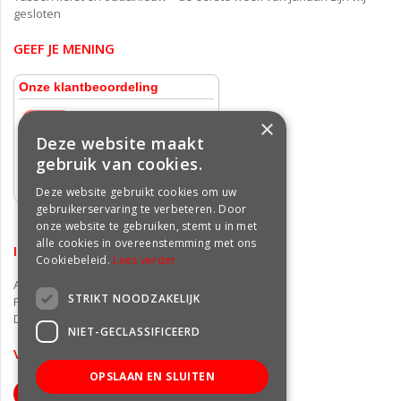
gesloten
GEEF JE MENING
×
Deze website maakt
gebruik van cookies.
Deze website gebruikt cookies om uw
gebruikerservaring te verbeteren. Door
onze website te gebruiken, stemt u in met
alle cookies in overeenstemming met ons
INFORMATIE
Cookiebeleid.
Lees verder
Algemene voorwaarden
STRIKT NOODZAKELIJK
Privacy statement
Disclaimer
NIET-GECLASSIFICEERD
VOLG ONS OP FACEBOOK
OPSLAAN EN SLUITEN