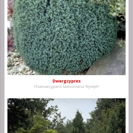
Dwergcypres
Chamaecyparis lawsoniana 'Nymph'