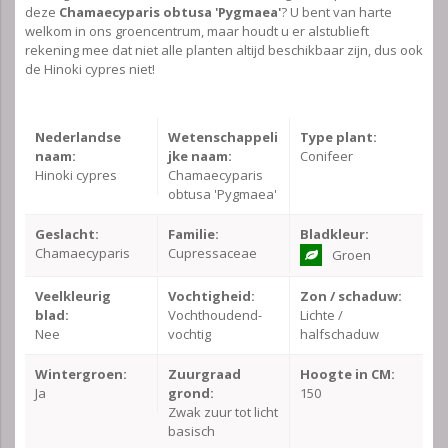
deze
Chamaecyparis obtusa 'Pygmaea'
? U bent van harte
welkom in ons groencentrum, maar houdt u er alstublieft
rekening mee dat niet alle planten altijd beschikbaar zijn, dus ook
de Hinoki cypres niet!
Nederlandse
Wetenschappeli
Type plant:
naam:
jke naam:
Conifeer
Hinoki cypres
Chamaecyparis
obtusa 'Pygmaea'
Geslacht:
Familie:
Bladkleur:
Chamaecyparis
Cupressaceae
Groen
Veelkleurig
Vochtigheid:
Zon / schaduw:
blad:
Vochthoudend-
Lichte /
Nee
vochtig
halfschaduw
Wintergroen:
Zuurgraad
Hoogte in CM:
Ja
grond:
150
Zwak zuur tot licht
basisch