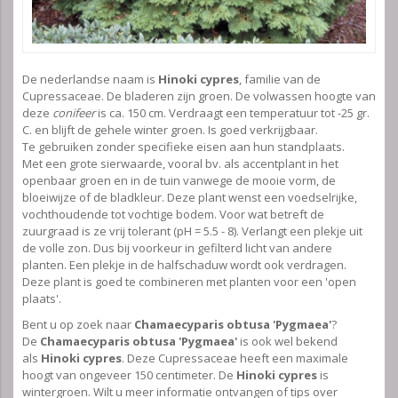
De nederlandse naam is
Hinoki cypres
, familie van de
Cupressaceae. De bladeren zijn groen. De volwassen hoogte van
deze
conifeer
is ca. 150 cm. Verdraagt een temperatuur tot -25 gr.
C. en blijft de gehele winter groen. Is goed verkrijgbaar.
Te gebruiken zonder specifieke eisen aan hun standplaats.
Met een grote sierwaarde, vooral bv. als accentplant in het
openbaar groen en in de tuin vanwege de mooie vorm, de
bloeiwijze of de bladkleur. Deze plant wenst een voedselrijke,
vochthoudende tot vochtige bodem. Voor wat betreft de
zuurgraad is ze vrij tolerant (pH = 5.5 - 8). Verlangt een plekje uit
de volle zon. Dus bij voorkeur in gefilterd licht van andere
planten. Een plekje in de halfschaduw wordt ook verdragen.
Deze plant is goed te combineren met planten voor een 'open
plaats'.
Bent u op zoek naar
Chamaecyparis obtusa 'Pygmaea'
?
De
Chamaecyparis obtusa 'Pygmaea'
is ook wel bekend
als
Hinoki cypres
. Deze Cupressaceae heeft een maximale
hoogt van ongeveer 150 centimeter. De
Hinoki cypres
is
wintergroen. Wilt u meer informatie ontvangen of tips over