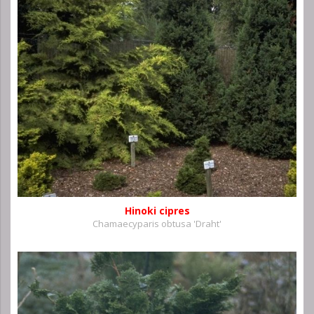
Hinoki cipres
Chamaecyparis obtusa 'Draht'