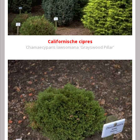
Californische cipres
Chamaecyparis lawsoniana 'Grayswood Pillar'