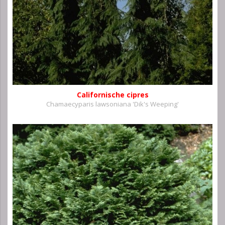
Californische cipres
Chamaecyparis lawsoniana 'Dik's Weeping'