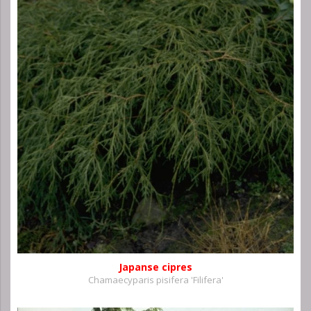
Japanse cipres
Chamaecyparis pisifera 'Filifera'