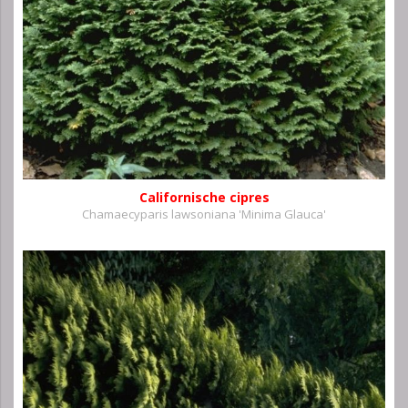
Californische cipres
Chamaecyparis lawsoniana 'Minima Glauca'