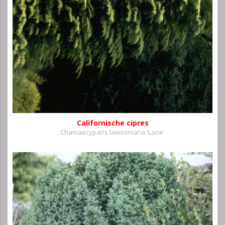
Californische cipres
Chamaecyparis lawsoniana 'Lane'