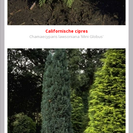
Californische cipres
Chamaecyparis lawsoniana 'Mini Globus'