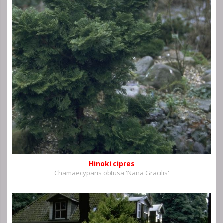
Hinoki cipres
Chamaecyparis obtusa 'Nana Gracilis'