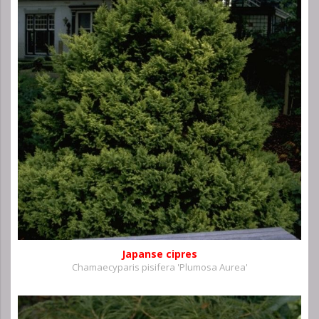
Japanse cipres
Chamaecyparis pisifera 'Plumosa Aurea'