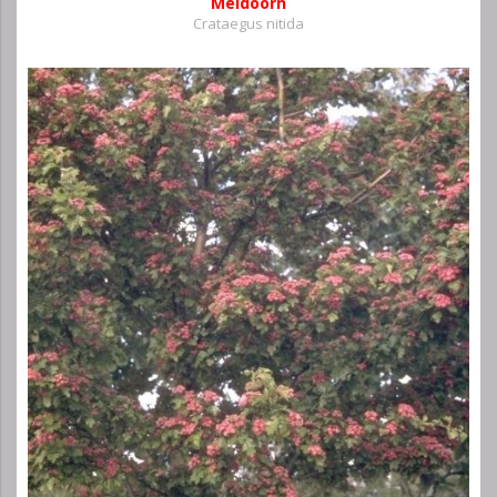
Meidoorn
Crataegus nitida