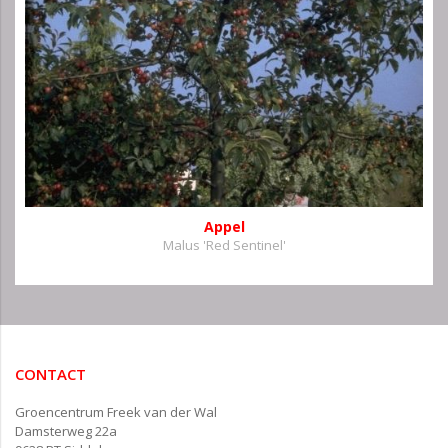
Appel
Malus 'Red Sentinel'
CONTACT
Groencentrum Freek van der Wal
Damsterweg 22a