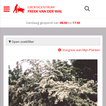
Vandaag geopend van
08:00
tot
17:00
Open zoekfilter
Voeg toe aan Mijn Planten