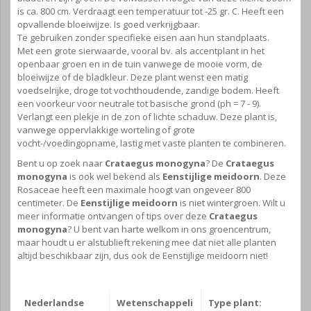
is ca. 800 cm. Verdraagt een temperatuur tot -25 gr. C. Heeft een
opvallende bloeiwijze. Is goed verkrijgbaar.
Te gebruiken zonder specifieke eisen aan hun standplaats.
Met een grote sierwaarde, vooral bv. als accentplant in het
openbaar groen en in de tuin vanwege de mooie vorm, de
bloeiwijze of de bladkleur. Deze plant wenst een matig
voedselrijke, droge tot vochthoudende, zandige bodem. Heeft
een voorkeur voor neutrale tot basische grond (ph = 7 - 9).
Verlangt een plekje in de zon of lichte schaduw. Deze plant is,
vanwege oppervlakkige worteling of grote
vocht-/voedingopname, lastig met vaste planten te combineren.
Bent u op zoek naar
Crataegus monogyna
? De
Crataegus
monogyna
is ook wel bekend als
Eenstijlige meidoorn
. Deze
Rosaceae heeft een maximale hoogt van ongeveer 800
centimeter. De
Eenstijlige meidoorn
is niet wintergroen. Wilt u
meer informatie ontvangen of tips over deze
Crataegus
monogyna
? U bent van harte welkom in ons groencentrum,
maar houdt u er alstublieft rekening mee dat niet alle planten
altijd beschikbaar zijn, dus ook de Eenstijlige meidoorn niet!
Nederlandse
Wetenschappeli
Type plant: