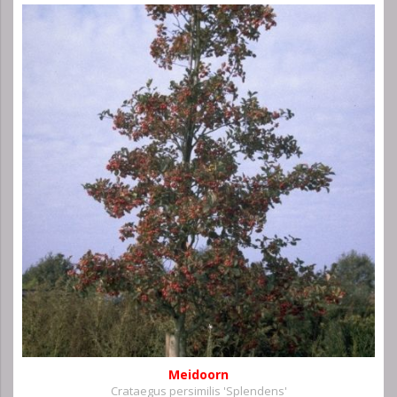
Meidoorn
Crataegus persimilis 'Splendens'