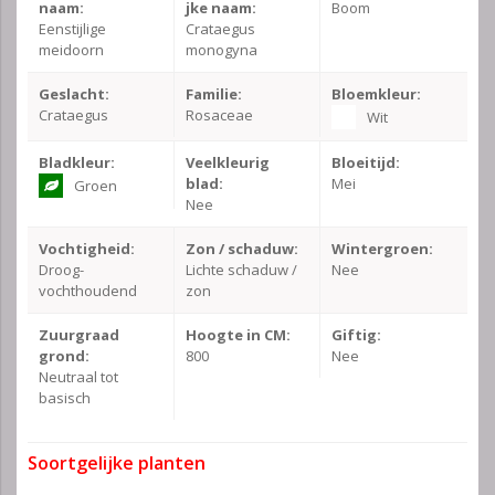
naam:
jke naam:
Boom
Eenstijlige
Crataegus
meidoorn
monogyna
Geslacht:
Familie:
Bloemkleur:
Crataegus
Rosaceae
Wit
Bladkleur:
Veelkleurig
Bloeitijd:
blad:
Mei
Groen
Nee
Vochtigheid:
Zon / schaduw:
Wintergroen:
Droog-
Lichte schaduw /
Nee
vochthoudend
zon
Zuurgraad
Hoogte in CM:
Giftig:
grond:
800
Nee
Neutraal tot
basisch
Soortgelijke planten