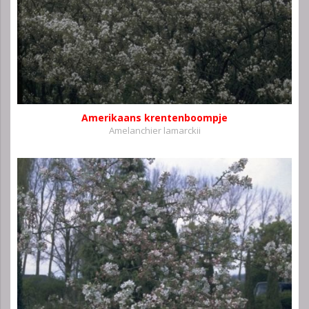
Amerikaans krentenboompje
Amelanchier lamarckii