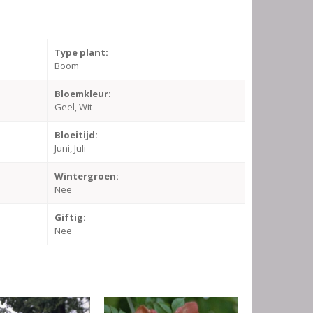
Type plant:
Boom
Bloemkleur:
Geel, Wit
Bloeitijd:
Juni, Juli
Wintergroen:
Nee
Giftig:
Nee