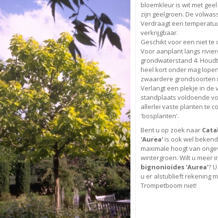
bloemkleur is wit met geel 
zijn geelgroen. De volwa
Verdraagt een temperatuur 
verkrijgbaar.
Geschikt voor een niet te 
Voor aanplant langs rivi
grondwaterstand 4. Houdt
heel kort onder mag lope
zwaardere grondsoorten me
Verlangt een plekje in de 
standplaats voldoende voc
allerlei vaste planten te 
'bosplanten'.
Bent u op zoek naar
Cata
'Aurea'
is ook wel bekend
maximale hoogt van ongev
wintergroen. Wilt u meer 
bignonioides 'Aurea'
? U
u er alstublieft rekening m
Trompetboom niet!