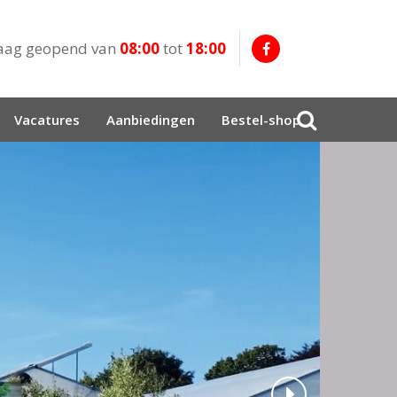
aag geopend van
08:00
tot
18:00
Vacatures
Aanbiedingen
Bestel-shop