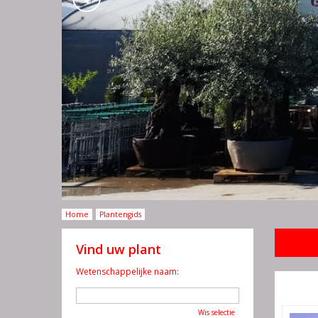
Home
Plantengids
Vind uw plant
Wetenschappelijke naam:
Wis selectie