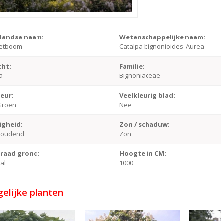
landse naam:
Wetenschappelijke naam:
etboom
Catalpa bignonioides 'Aurea'
cht:
Familie:
a
Bignoniaceae
leur:
Veelkleurig blad:
Groen
Nee
igheid:
Zon / schaduw:
houdend
Zon
raad grond:
Hoogte in CM:
al
1000
gelijke planten