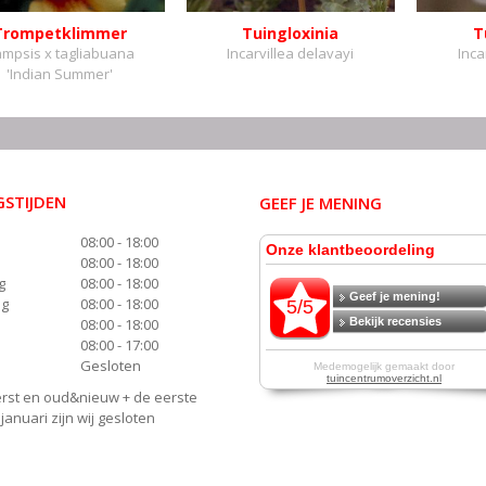
Trompetklimmer
Tuingloxinia
T
mpsis x tagliabuana
Incarvillea delavayi
Inca
'Indian Summer'
STIJDEN
GEEF JE MENING
08:00 - 18:00
08:00 - 18:00
g
08:00 - 18:00
ag
08:00 - 18:00
08:00 - 18:00
08:00 - 17:00
Gesloten
rst en oud&nieuw + de eerste
anuari zijn wij gesloten