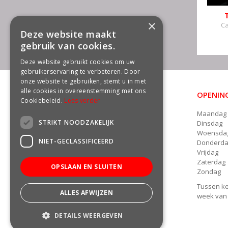
×
Ca
Deze website maakt
gebruik van cookies.
Deze website gebruikt cookies om uw
gebruikerservaring te verbeteren. Door
onze website te gebruiken, stemt u in met
alle cookies in overeenstemming met ons
OPENING
CONTACT
Cookiebeleid.
Lees verder
Maandag
Groencentrum Freek van der Wal
STRIKT NOODZAKELIJK
Dinsdag
Damsterweg 22a
Woensda
9628 BT Siddeburen
NIET-GECLASSIFICEERD
Donderd
Telefoon: 06 - 13135891
Vrijdag
E.
info@freekvanderwal.nl
Zaterdag
OPSLAAN EN SLUITEN
Zondag
Tussen ke
ALLES AFWIJZEN
week van j
DETAILS WEERGEVEN