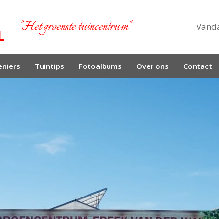
"Het groenste tuincentrum"
Vand
niers
Tuintips
Fotoalbums
Over ons
Contact