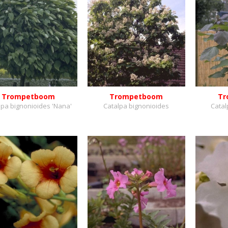
Trompetboom
Trompetboom
Tr
lpa bignonioides 'Nana'
Catalpa bignonioides
Catal