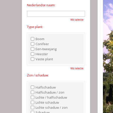
Nederlandse naam:
Wis selectie
Type plant:
Boom
Conifeer
Een-tweejarig
Heester
Vaste plant
Wis selectie
Zon / schaduw:
Halfschaduw
Halfschaduw / zon
Lichte / halfschaduw
Lichte schaduw
Lichte schaduw / zon
Schaduw