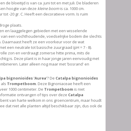
en de bloeitijd is van ca. juni tot en met juli. De bladeren
ssen hoogte van deze
kleine boom
is ca. 1000 cm.
tot -20 gr. C. Heeft een decoratieve vorm. Is ruim
droge plaats.
eren en laaggelegen gebieden met een wisselende
 van een vochthoudende, voedselrijke bodem die slechts
n. Daarnaast heeft ze een voorkeur voor de wat
t een neutrale tot basische zuurgraad (pH = 7 - 8).
volle zon en verdraagt zomerse hitte prima, mits de
htig is. Deze plant is in haar jonge jaren eenvoudig met
combineren. Later alleen nog maar met 'bosrand' en
lpa bignonioides 'Aurea'
? De
Catalpa bignonioides
 als
Trompetboom
. Deze Bignoniaceae heeft een
eer 1000 centimeter. De
Trompetboom
is niet
informatie ontvangen of tips over deze
Catalpa
 bent van harte welkom in ons groencentrum, maar houdt
ee dat niet alle planten altijd beschikbaar zijn, dus ook de