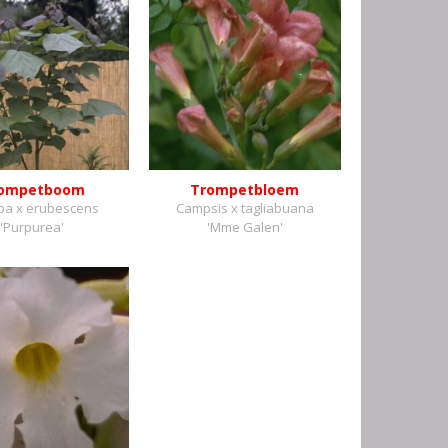
ompetboom
Trompetbloem
pa x erubescens
Campsis x tagliabuana
'Purpurea'
'Mme Galen'