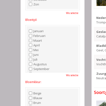
Zon
Wis selectie
Neder
Bloeitijd:
Tromp
Januari
Gesla
Februari
Catalp
Maart
April
Bladk
Mei
Geel, 
Juni
Juli
Vocht
Augustus
Vocht
September
Oktober
Zuurg
Wis selectie
Neutra
November
Bloemkleur:
December
Soort
Beige
Blauw
Bruin