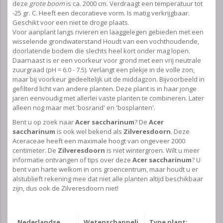
deze
grote boom
is ca. 2000 cm. Verdraagt een temperatuur tot
-25 gr. C. Heeft een decoratieve vorm. Is matig verkrijgbaar.
Geschikt voor een niet te droge plaats.
Voor aanplant langs rivieren en laaggelegen gebieden met een
wisselende grondwaterstand Houdt van een vochthoudende,
doorlatende bodem die slechts heel kort onder mag lopen.
Daarnaast is er een voorkeur voor grond met een vrij neutrale
zuurgraad (pH = 6.0 - 7.5). Verlangt een plekje in de volle zon,
maar bij voorkeur gedeeltelijk uit de middagzon. Bijvoorbeeld in
gefilterd licht van andere planten. Deze plant is in haar jonge
jaren eenvoudig met allerlei vaste planten te combineren. Later
alleen nog maar met 'bosrand' en 'bosplanten'.
Bent u op zoek naar
Acer saccharinum
? De
Acer
saccharinum
is ook wel bekend als
Zilveresdoorn
. Deze
Aceraceae heeft een maximale hoogt van ongeveer 2000
centimeter. De
Zilveresdoorn
is niet wintergroen. Wilt u meer
informatie ontvangen of tips over deze
Acer saccharinum
? U
bent van harte welkom in ons groencentrum, maar houdt u er
alstublieft rekening mee dat niet alle planten altijd beschikbaar
zijn, dus ook de Zilveresdoorn niet!
Nederlandse
Wetenschappeli
Type plant: