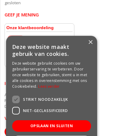
gesloten
GEEF JE MENING
×
Deze website maakt
gebruik van cookies.
Deze website gebruikt cookies om uw
gebruikerservaring te verbeteren. Door
onze website te gebruiken, stemt u in met
alle cookies in overeenstemming met ons
INFORMATIE
Cookiebeleid.
Lees verder
Algemene voorwaarden
STRIKT NOODZAKELIJK
Privacy statement
Disclaimer
NIET-GECLASSIFICEERD
VOLG ONS OP FACEBOOK
OPSLAAN EN SLUITEN