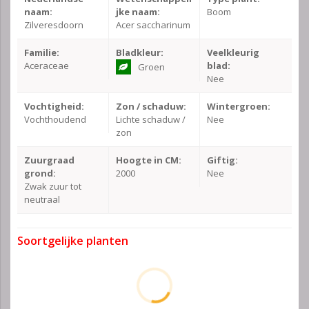
naam:
jke naam:
Boom
Zilveresdoorn
Acer saccharinum
Familie:
Bladkleur:
Veelkleurig
Aceraceae
blad:
Groen
Nee
Vochtigheid:
Zon / schaduw:
Wintergroen:
Vochthoudend
Lichte schaduw /
Nee
zon
Zuurgraad
Hoogte in CM:
Giftig:
grond:
2000
Nee
Zwak zuur tot
neutraal
Soortgelijke planten