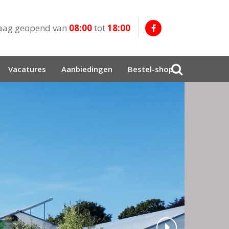
aag geopend van
08:00
tot
18:00
Vacatures
Aanbiedingen
Bestel-shop