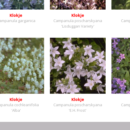
Klokje
Klokje
ampanula garganica
Campanula poscharskyana
Camp
'Lisduggan Variety'
Klokje
Klokje
panula cochleariifolia
Campanula poscharskyana
Camp
'Alba'
'E.H. Frost'