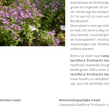
paarsblauw en de bloeitijd
groen en ongeveer 30 cm
cm. Verdraagt een temperat
(5-7 st. per m2.) Is ruim ver
Borderplant.
Deze plant is zeer geschik
en laat zich eenvoudig co
doorlatende, voedselrijke
de 'basisplanten'. Verdra
daarentegen niet. Woekert
andere planten.
Bent u op zoek naar
Campa
lactiflora 'Prichard's Var
heeft een maximale hoogt
wintergroen. Wilt u meer 
lactiflora 'Prichard's Var
maar houdt u er alstublief
zijn, dus ook de Klokje niet
landse naam:
Wetenschappelijke naam:
Campanula lactiflora 'Prichard's V