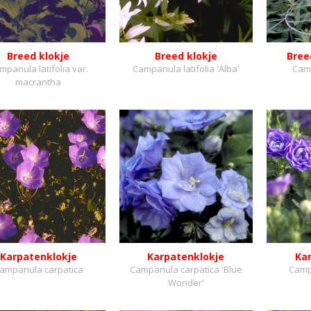
Breed klokje
Breed klokje
Bree
mpanula latifolia var.
Campanula latifolia 'Alba'
Camp
macrantha
Karpatenklokje
Karpatenklokje
Ka
ampanula carpatica
Campanula carpatica 'Blue
Camp
Wonder'