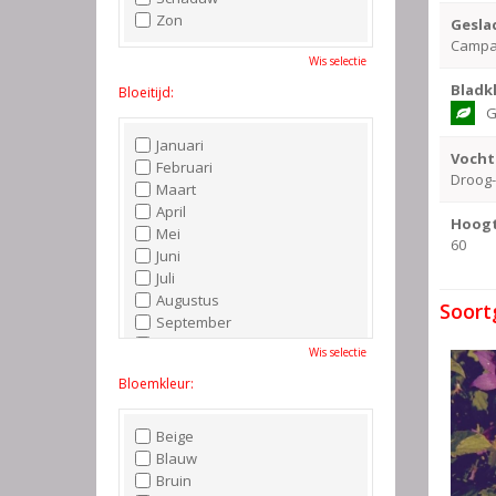
Zon
Gesla
Campa
Wis selectie
Bladk
Bloeitijd:
G
Januari
Vocht
Februari
Droog
Maart
April
Hoogt
Mei
60
Juni
Juli
Augustus
Soort
September
Oktober
Wis selectie
November
Bloemkleur:
December
Beige
Blauw
Bruin