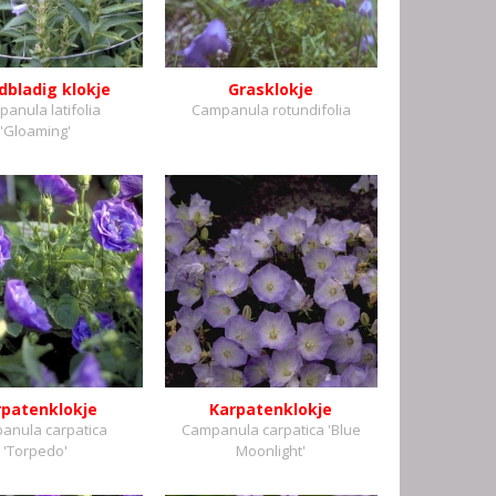
dbladig klokje
Grasklokje
anula latifolia
Campanula rotundifolia
'Gloaming'
rpatenklokje
Karpatenklokje
anula carpatica
Campanula carpatica 'Blue
'Torpedo'
Moonlight'