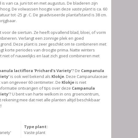
 is van ca. juni tot en met augustus. De bladeren zijn
. hoog. De volwassen hoogte van deze
vaste plant
is ca. 60
uur tot -25 gr. C. De geadviseerde plantafstand is 38 cm.
krijgbaar.
t voor de siertuin. Ze heeft opvallend blad, bloei, of vorm
mbineren. Verlangt een zonnige plek en goed
 grond. Deze plant is zeer geschikt om te combineren met
agt korte periodes van droogte prima. Natte winters
 niet of nauwelijks en laat zich goed combineren met
nula lactiflora 'Prichard's Variety'
? De
Campanula
iety'
is ook wel bekend als
Klokje
. Deze Campanulaceae
 van ongeveer 60 centimeter. De
Klokje
is niet
informatie ontvangen of tips over deze
Campanula
iety'
? U bent van harte welkom in ons groencentrum,
t rekening mee dat niet alle planten altijd beschikbaar
!
Type plant:
ariety'
Vaste plant