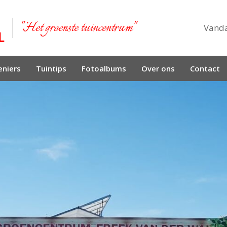
"Het groenste tuincentrum"
Vand
niers
Tuintips
Fotoalbums
Over ons
Contact