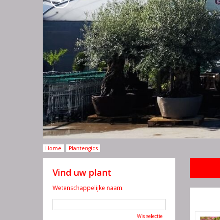
Home
Plantengids
Vind uw plant
Wetenschappelijke naam:
Wis selectie