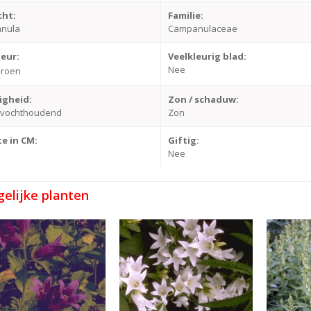
cht:
Familie:
nula
Campanulaceae
leur:
Veelkleurig blad:
Nee
roen
igheid:
Zon / schaduw:
-vochthoudend
Zon
e in CM:
Giftig:
Nee
gelijke planten