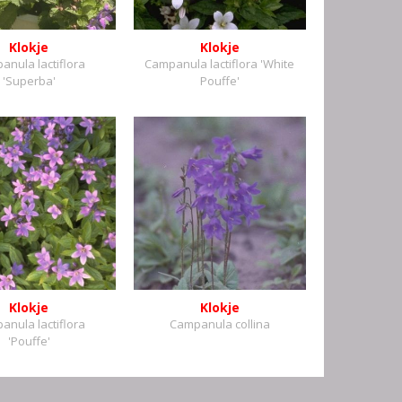
Klokje
Klokje
anula lactiflora
Campanula lactiflora 'White
'Superba'
Pouffe'
Klokje
Klokje
anula lactiflora
Campanula collina
'Pouffe'