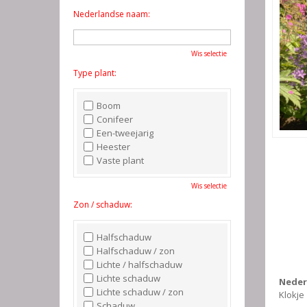
Nederlandse naam:
Wis selectie
Type plant:
Boom
Conifeer
Een-tweejarig
Heester
Vaste plant
Wis selectie
Zon / schaduw:
Halfschaduw
Halfschaduw / zon
Lichte / halfschaduw
Lichte schaduw
Neder
Lichte schaduw / zon
Klokje
Schaduw