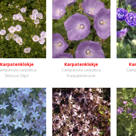
Karpatenklokje
Karpatenklokje
Ka
ampanula carpatica
Campanula carpatica
Camp
'Weisse Clips'
'Karpatenkrone'