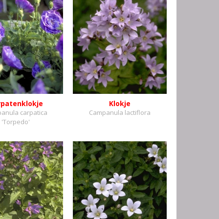
rpatenklokje
Klokje
anula carpatica
Campanula lactiflora
'Torpedo'