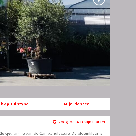
k op tuintype
Mijn Planten
Voeg toe aan Mijn Planten
Klokje
, familie van de Campanulaceae. De bloemkleur is