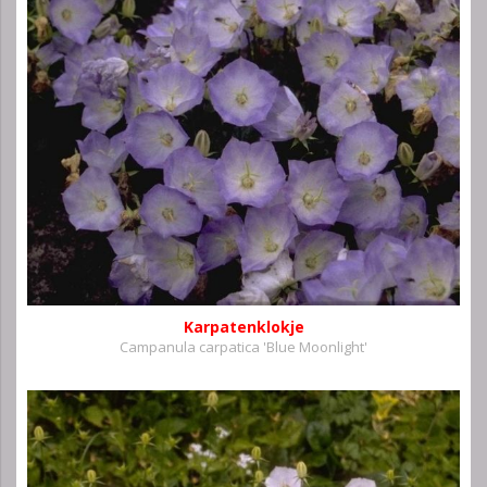
Karpatenklokje
Campanula carpatica 'Blue Moonlight'