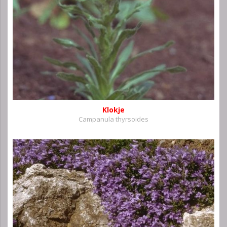
Klokje
Campanula thyrsoides