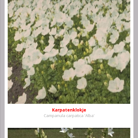
Karpatenklokje
Campanula carpatica 'Alba'