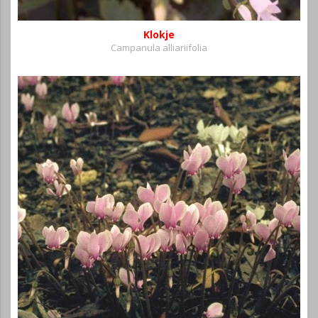
Klokje
Campanula alliariifolia