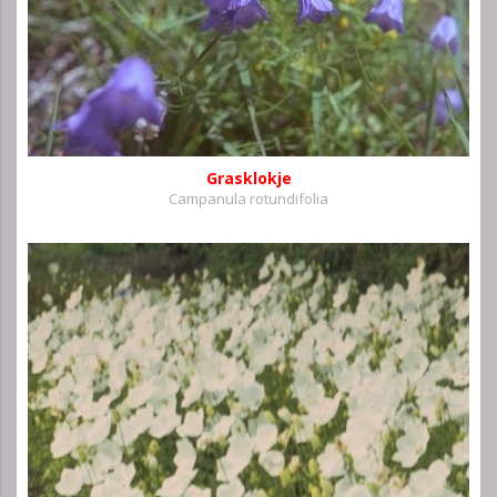
Grasklokje
Campanula rotundifolia