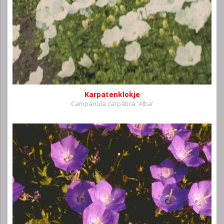
Karpatenklokje
Campanula carpatica 'Alba'