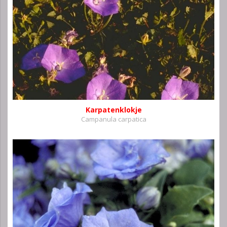
Karpatenklokje
Campanula carpatica