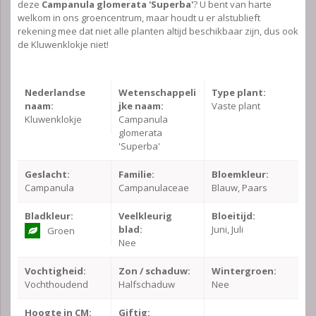
deze
Campanula glomerata 'Superba'
? U bent van harte
welkom in ons groencentrum, maar houdt u er alstublieft
rekening mee dat niet alle planten altijd beschikbaar zijn, dus ook
de Kluwenklokje niet!
Nederlandse
Wetenschappeli
Type plant:
naam:
jke naam:
Vaste plant
Kluwenklokje
Campanula
glomerata
'Superba'
Geslacht:
Familie:
Bloemkleur:
Campanula
Campanulaceae
Blauw, Paars
Bladkleur:
Veelkleurig
Bloeitijd:
blad:
Juni, Juli
Groen
Nee
Vochtigheid:
Zon / schaduw:
Wintergroen:
Vochthoudend
Halfschaduw
Nee
Hoogte in CM:
Giftig: