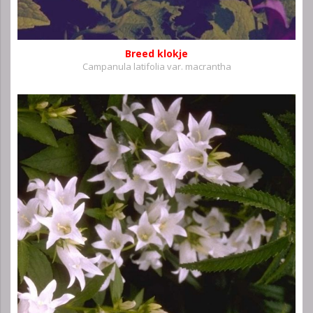
Breed klokje
Campanula latifolia var. macrantha