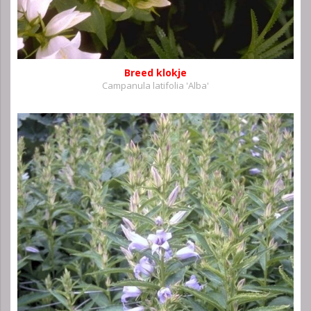
Breed klokje
Campanula latifolia 'Alba'