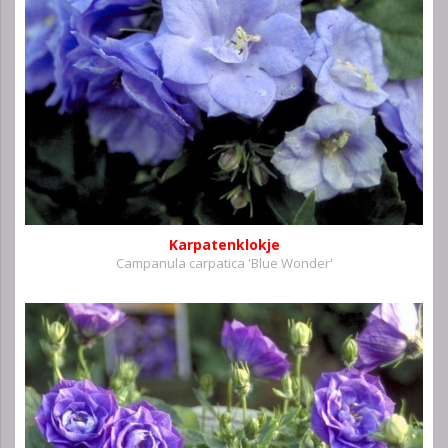
Karpatenklokje
Campanula carpatica 'Blue Wonder'