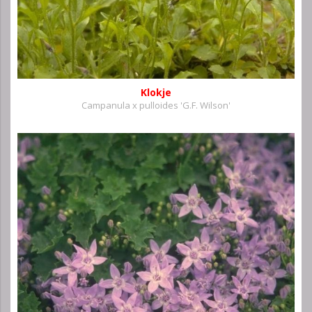
Klokje
Campanula x pulloides 'G.F. Wilson'