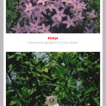
Klokje
Campanula garganica 'Erinus Major'