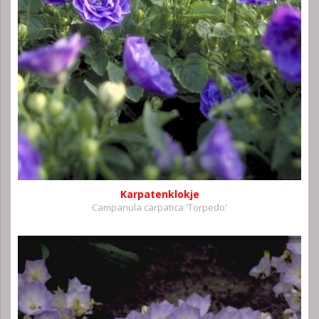
Karpatenklokje
Campanula carpatica 'Torpedo'