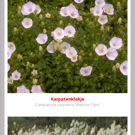
Karpatenklokje
Campanula carpatica 'Weisse Clips'