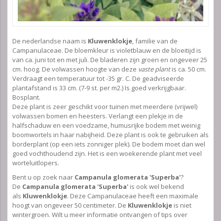
De nederlandse naam is
Kluwenklokje
, familie van de
Campanulaceae. De bloemkleur is violetblauw en de bloeitijd is
van ca. juni tot en met juli. De bladeren zijn groen en ongeveer 25
cm. hoog. De volwassen hoogte van deze
vaste plant
is ca. 50 cm.
Verdraagt een temperatuur tot -35 gr. C. De geadviseerde
plantafstand is 33 cm. (7-9 st. per m2.) Is goed verkrijgbaar.
Bosplant.
Deze plant is zeer geschikt voor tuinen met meerdere (vrijwel)
volwassen bomen en heesters. Verlangt een plekje in de
halfschaduw en een voedzame, humusrijke bodem met weinig
boomwortels in haar nabijheid. Deze plant is ook te gebruiken als
borderplant (op een iets zonniger plek). De bodem moet dan wel
goed vochthoudend zijn. Het is een woekerende plant met veel
worteluitlopers.
Bent u op zoek naar
Campanula glomerata 'Superba'
?
De
Campanula glomerata 'Superba'
is ook wel bekend
als
Kluwenklokje
. Deze Campanulaceae heeft een maximale
hoogt van ongeveer 50 centimeter. De
Kluwenklokje
is niet
wintergroen. Wilt u meer informatie ontvangen of tips over