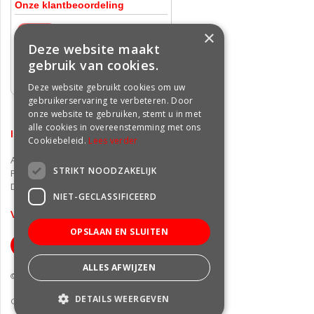
×
Deze website maakt
gebruik van cookies.
Deze website gebruikt cookies om uw
gebruikerservaring te verbeteren. Door
onze website te gebruiken, stemt u in met
alle cookies in overeenstemming met ons
INFORMATIE
Cookiebeleid.
Lees verder
Algemene voorwaarden
STRIKT NOODZAKELIJK
Privacy statement
Disclaimer
NIET-GECLASSIFICEERD
VOLG ONS OP FACEBOOK
OPSLAAN EN SLUITEN
ALLES AFWIJZEN
© Groencentrum Freek van der Wal
DETAILS WEERGEVEN
Green Solutions
|
Tuincentrum Overzicht