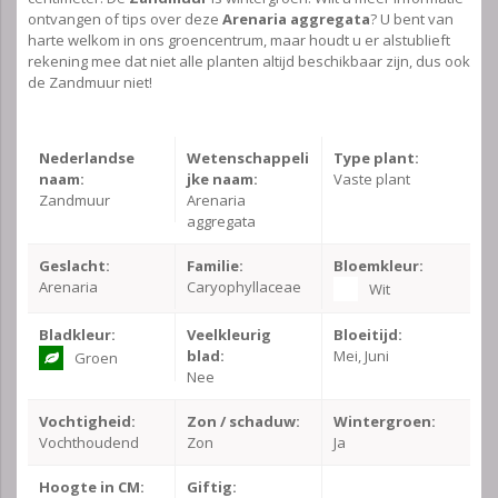
ontvangen of tips over deze
Arenaria aggregata
? U bent van
harte welkom in ons groencentrum, maar houdt u er alstublieft
rekening mee dat niet alle planten altijd beschikbaar zijn, dus ook
de Zandmuur niet!
Nederlandse
Wetenschappeli
Type plant:
naam:
jke naam:
Vaste plant
Zandmuur
Arenaria
aggregata
Geslacht:
Familie:
Bloemkleur:
Arenaria
Caryophyllaceae
Wit
Bladkleur:
Veelkleurig
Bloeitijd:
blad:
Mei, Juni
Groen
Nee
Vochtigheid:
Zon / schaduw:
Wintergroen:
Vochthoudend
Zon
Ja
Hoogte in CM:
Giftig: