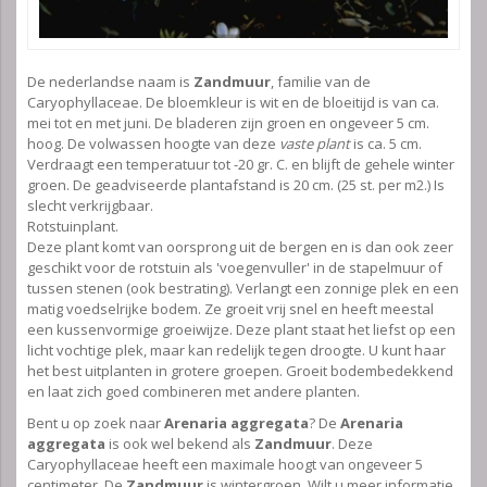
De nederlandse naam is
Zandmuur
, familie van de
Caryophyllaceae. De bloemkleur is wit en de bloeitijd is van ca.
mei tot en met juni. De bladeren zijn groen en ongeveer 5 cm.
hoog. De volwassen hoogte van deze
vaste plant
is ca. 5 cm.
Verdraagt een temperatuur tot -20 gr. C. en blijft de gehele winter
groen. De geadviseerde plantafstand is 20 cm. (25 st. per m2.) Is
slecht verkrijgbaar.
Rotstuinplant.
Deze plant komt van oorsprong uit de bergen en is dan ook zeer
geschikt voor de rotstuin als 'voegenvuller' in de stapelmuur of
tussen stenen (ook bestrating). Verlangt een zonnige plek en een
matig voedselrijke bodem. Ze groeit vrij snel en heeft meestal
een kussenvormige groeiwijze. Deze plant staat het liefst op een
licht vochtige plek, maar kan redelijk tegen droogte. U kunt haar
het best uitplanten in grotere groepen. Groeit bodembedekkend
en laat zich goed combineren met andere planten.
Bent u op zoek naar
Arenaria aggregata
? De
Arenaria
aggregata
is ook wel bekend als
Zandmuur
. Deze
Caryophyllaceae heeft een maximale hoogt van ongeveer 5
centimeter. De
Zandmuur
is wintergroen. Wilt u meer informatie