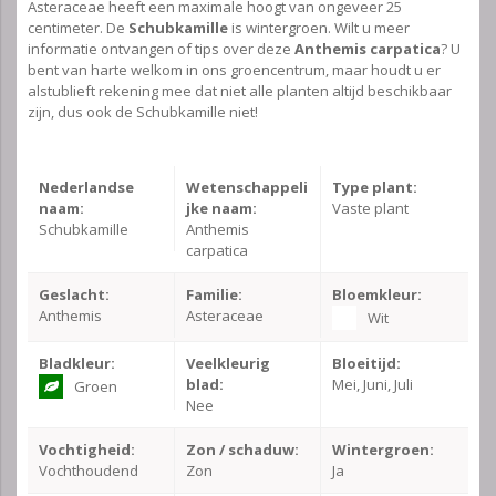
Asteraceae heeft een maximale hoogt van ongeveer 25
centimeter. De
Schubkamille
is wintergroen. Wilt u meer
informatie ontvangen of tips over deze
Anthemis carpatica
? U
bent van harte welkom in ons groencentrum, maar houdt u er
alstublieft rekening mee dat niet alle planten altijd beschikbaar
zijn, dus ook de Schubkamille niet!
Nederlandse
Wetenschappeli
Type plant:
naam:
jke naam:
Vaste plant
Schubkamille
Anthemis
carpatica
Geslacht:
Familie:
Bloemkleur:
Anthemis
Asteraceae
Wit
Bladkleur:
Veelkleurig
Bloeitijd:
blad:
Mei, Juni, Juli
Groen
Nee
Vochtigheid:
Zon / schaduw:
Wintergroen:
Vochthoudend
Zon
Ja