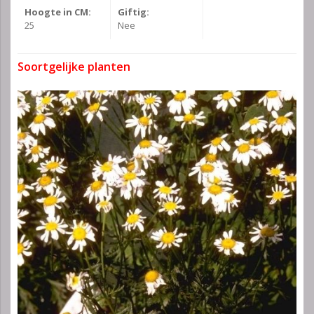
Hoogte in CM:
Giftig:
25
Nee
Soortgelijke planten