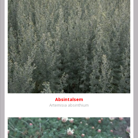
Absintalsem
Artemisia absinthium