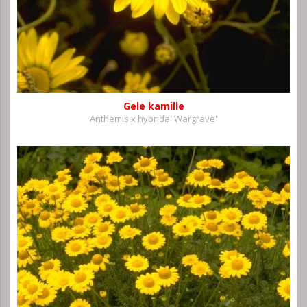
Gele kamille
Anthemis x hybrida 'Wargrave'