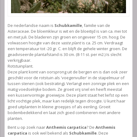
De nederlandse naam is
Schubkamille
, familie van de
Asteraceae. De bloemkleur is wit en de bloeitijd is van ca. mei tot
en met juli. De bladeren zijn groen en ongeveer 15 cm. hoog. De
volwassen hoogte van deze
vaste plant
is ca. 25 cm. Verdraagt
een temperatuur tot -20 gr. C. en blijft de gehele winter groen. De
geadviseerde plantafstand is 30 cm. (8-11 st. per m2.) Is slecht
verkrijgbaar.
Rotstuinplant.
Deze plant komt van oorsprong uit de bergen en is dan ook zeer
geschikt voor de rotstuin als 'voegenvuller' in de stapelmuur of
tussen stenen (ook bestrating). Verlangt een zonnige plek en een
matig voedselrijke bodem. Ze groeit vrij snel en heeft meestal
een kussenvormige groeiwijze. Deze plant staat het liefst op een
licht vochtige plek, maar kan redelijk tegen droogte. U kunt haar
goed uitplanten In kleine groepjes of als eenling. Groeit
bodembedekkend en laat zich goed combineren met andere
planten.
Bent u op zoek naar
Anthemis carpatica
? De
Anthemis
carpatica
is ook wel bekend als
Schubkamille
. Deze