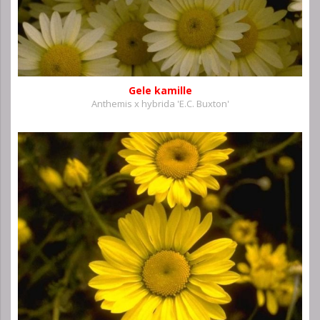
Gele kamille
Anthemis x hybrida 'E.C. Buxton'