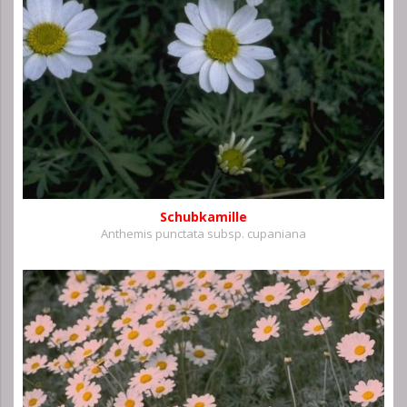
Schubkamille
Anthemis punctata subsp. cupaniana