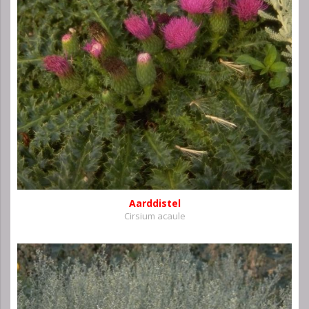
Aarddistel
Cirsium acaule