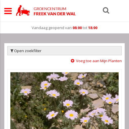
Vandaag geopend van
08:00
tot
18:00
Open zoekfilter
Voeg toe aan Mijn Planten