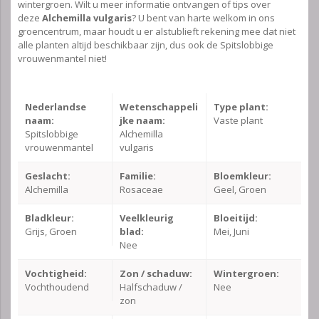
wintergroen. Wilt u meer informatie ontvangen of tips over
deze
Alchemilla vulgaris
? U bent van harte welkom in ons
groencentrum, maar houdt u er alstublieft rekening mee dat niet
alle planten altijd beschikbaar zijn, dus ook de Spitslobbige
vrouwenmantel niet!
Nederlandse
Wetenschappeli
Type plant:
naam:
jke naam:
Vaste plant
Spitslobbige
Alchemilla
vrouwenmantel
vulgaris
Geslacht:
Familie:
Bloemkleur:
Alchemilla
Rosaceae
Geel, Groen
Bladkleur:
Veelkleurig
Bloeitijd:
Grijs, Groen
blad:
Mei, Juni
Nee
Vochtigheid:
Zon / schaduw:
Wintergroen:
Vochthoudend
Halfschaduw /
Nee
zon