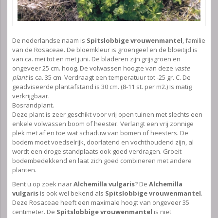
De nederlandse naam is
Spitslobbige vrouwenmantel
, familie
van de Rosaceae. De bloemkleur is groengeel en de bloeitijd is
van ca. mei tot en met juni. De bladeren zijn grijsgroen en
ongeveer 25 cm. hoog. De volwassen hoogte van deze
vaste
plant
is ca. 35 cm. Verdraagt een temperatuur tot -25 gr. C. De
geadviseerde plantafstand is 30 cm. (8-11 st. per m2.) Is matig
verkrijgbaar.
Bosrandplant.
Deze plant is zeer geschikt voor vrij open tuinen met slechts een
enkele volwassen boom of heester. Verlangt een vrij zonnige
plek met af en toe wat schaduw van bomen of heesters. De
bodem moet voedselrijk, doorlatend en vochthoudend zijn, al
wordt een droge standplaats ook goed verdragen. Groeit
bodembedekkend en laat zich goed combineren met andere
planten.
Bent u op zoek naar
Alchemilla vulgaris
? De
Alchemilla
vulgaris
is ook wel bekend als
Spitslobbige vrouwenmantel
.
Deze Rosaceae heeft een maximale hoogt van ongeveer 35
centimeter. De
Spitslobbige vrouwenmantel
is niet