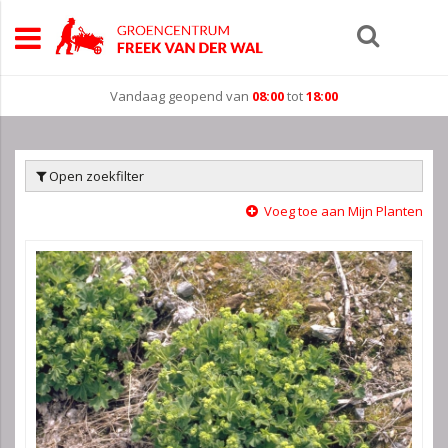
Vandaag geopend van
08:00
tot
18:00
Open zoekfilter
Voeg toe aan Mijn Planten