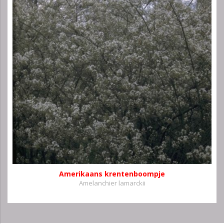
Amerikaans krentenboompje
Amelanchier lamarckii