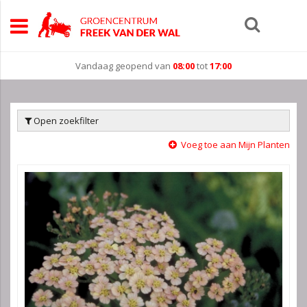
Vandaag geopend van
08:00
tot
17:00
Open zoekfilter
Voeg toe aan Mijn Planten