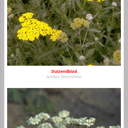
Duizendblad
Achillea 'Moonshine'