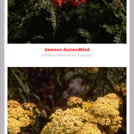
Gewoon duizendblad
Achillea millefolium 'Paprika'