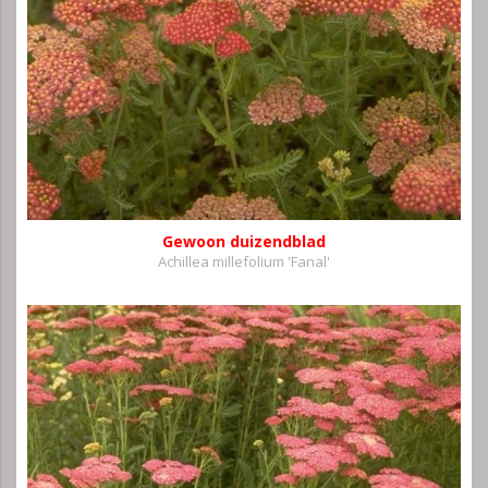
Gewoon duizendblad
Achillea millefolium 'Fanal'