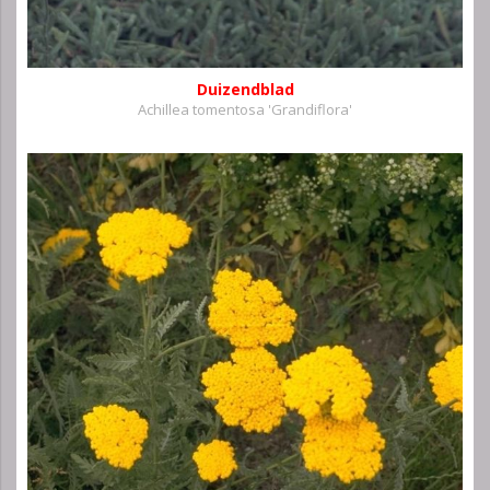
Duizendblad
Achillea tomentosa 'Grandiflora'