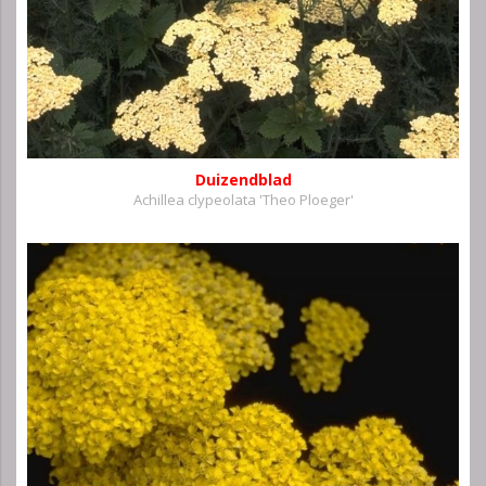
Duizendblad
Achillea clypeolata 'Theo Ploeger'