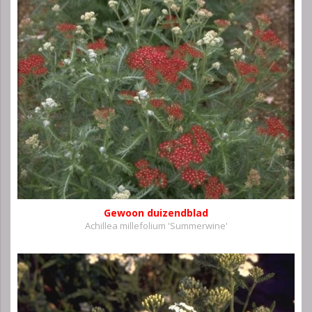
Gewoon duizendblad
Achillea millefolium 'Summerwine'