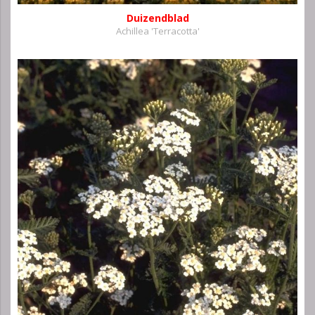
Duizendblad
Achillea 'Terracotta'