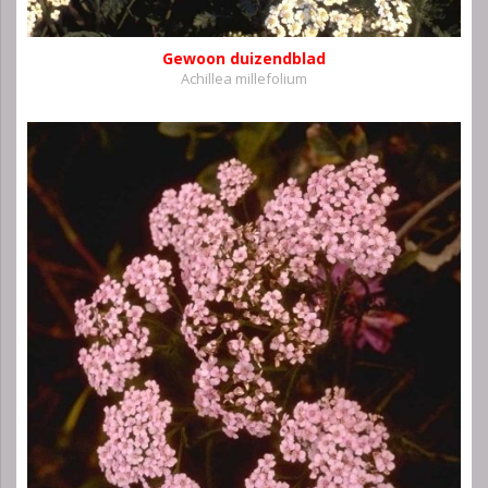
Gewoon duizendblad
Achillea millefolium