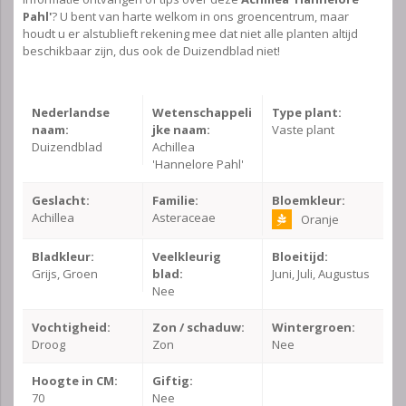
Pahl'
? U bent van harte welkom in ons groencentrum, maar
houdt u er alstublieft rekening mee dat niet alle planten altijd
beschikbaar zijn, dus ook de Duizendblad niet!
Nederlandse
Wetenschappeli
Type plant:
naam:
jke naam:
Vaste plant
Duizendblad
Achillea
'Hannelore Pahl'
Geslacht:
Familie:
Bloemkleur:
Achillea
Asteraceae
Oranje
Bladkleur:
Veelkleurig
Bloeitijd:
Grijs, Groen
blad:
Juni, Juli, Augustus
Nee
Vochtigheid:
Zon / schaduw:
Wintergroen:
Droog
Zon
Nee
Hoogte in CM:
Giftig:
70
Nee