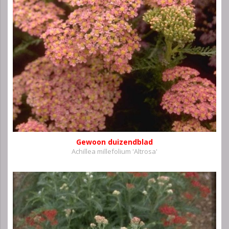
Gewoon duizendblad
Achillea millefolium 'Altrosa'