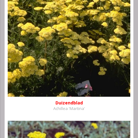
Duizendblad
Achillea 'Martina'