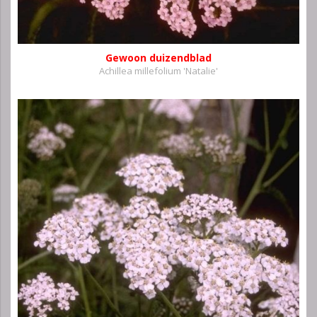
Gewoon duizendblad
Achillea millefolium 'Natalie'