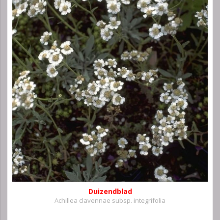
Duizendblad
Achillea clavennae subsp. integrifolia