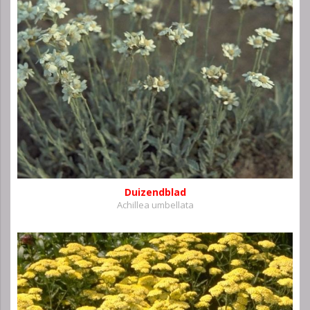
Duizendblad
Achillea umbellata