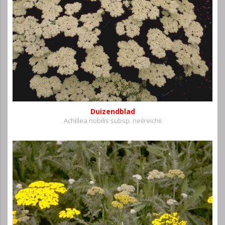
Duizendblad
Achillea nobilis subsp. neilreichii