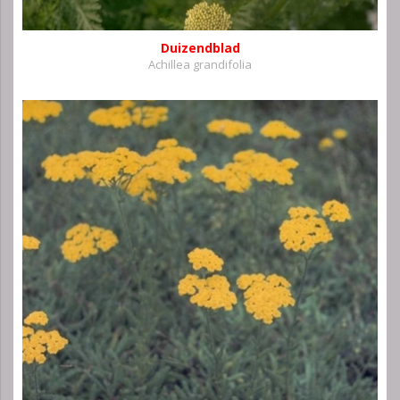
Duizendblad
Achillea grandifolia