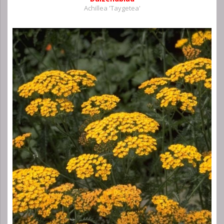
Achillea 'Taygetea'