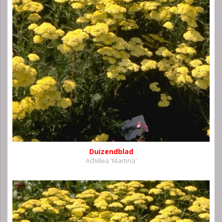
Duizendblad
Achillea 'Martina'