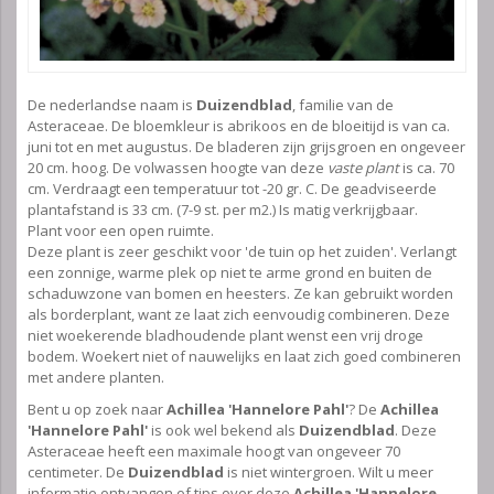
De nederlandse naam is
Duizendblad
, familie van de
Asteraceae. De bloemkleur is abrikoos en de bloeitijd is van ca.
juni tot en met augustus. De bladeren zijn grijsgroen en ongeveer
20 cm. hoog. De volwassen hoogte van deze
vaste plant
is ca. 70
cm. Verdraagt een temperatuur tot -20 gr. C. De geadviseerde
plantafstand is 33 cm. (7-9 st. per m2.) Is matig verkrijgbaar.
Plant voor een open ruimte.
Deze plant is zeer geschikt voor 'de tuin op het zuiden'. Verlangt
een zonnige, warme plek op niet te arme grond en buiten de
schaduwzone van bomen en heesters. Ze kan gebruikt worden
als borderplant, want ze laat zich eenvoudig combineren. Deze
niet woekerende bladhoudende plant wenst een vrij droge
bodem. Woekert niet of nauwelijks en laat zich goed combineren
met andere planten.
Bent u op zoek naar
Achillea 'Hannelore Pahl'
? De
Achillea
'Hannelore Pahl'
is ook wel bekend als
Duizendblad
. Deze
Asteraceae heeft een maximale hoogt van ongeveer 70
centimeter. De
Duizendblad
is niet wintergroen. Wilt u meer
informatie ontvangen of tips over deze
Achillea 'Hannelore