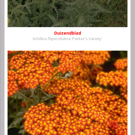
Duizendblad
Achillea filipendulina 'Parker's Variety'