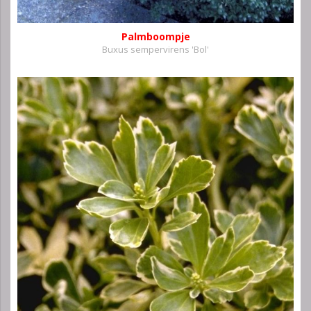
Palmboompje
Buxus sempervirens 'Bol'