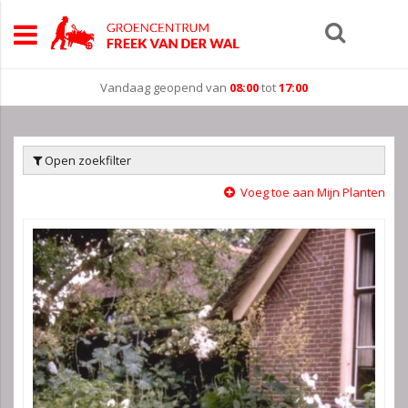
Vandaag geopend van
08:00
tot
17:00
Open zoekfilter
Voeg toe aan Mijn Planten