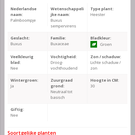
Nederlandse
Wetenschappeli
Type plant:
naam:
jke naam:
Heester
Palmboompje
Buxus
sempervirens
Geslacht:
Familie:
Bladkleur:
Buxus
Buxaceae
Groen
Veelkleurig
Vochtigheid:
Zon / schaduw:
blad:
Droog-
Lichte schaduw /
Nee
vochthoudend
zon
Wintergroen:
Zuurgraad
Hoogte in CM:
Ja
grond:
30
Neutraal tot
basisch
Giftig:
Nee
Soortgelijke planten