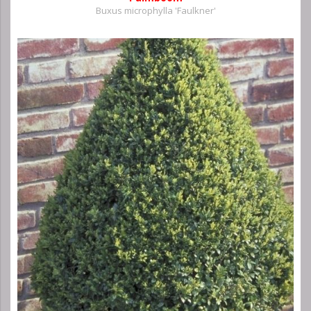
Buxus microphylla 'Faulkner'