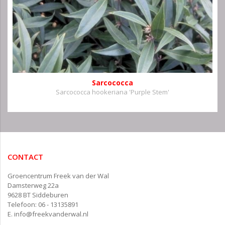
Sarcococca
Sarcococca hookeriana 'Purple Stem'
CONTACT
Groencentrum Freek van der Wal
Damsterweg 22a
9628 BT Siddeburen
Telefoon: 06 - 13135891
E.
info@freekvanderwal.nl