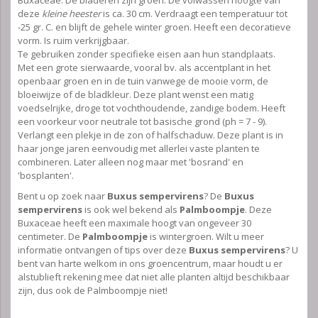
deze
kleine heester
is ca. 30 cm. Verdraagt een temperatuur tot
-25 gr. C. en blijft de gehele winter groen. Heeft een decoratieve
vorm. Is ruim verkrijgbaar.
Te gebruiken zonder specifieke eisen aan hun standplaats.
Met een grote sierwaarde, vooral bv. als accentplant in het
openbaar groen en in de tuin vanwege de mooie vorm, de
bloeiwijze of de bladkleur. Deze plant wenst een matig
voedselrijke, droge tot vochthoudende, zandige bodem. Heeft
een voorkeur voor neutrale tot basische grond (ph = 7 - 9).
Verlangt een plekje in de zon of halfschaduw. Deze plant is in
haar jonge jaren eenvoudig met allerlei vaste planten te
combineren. Later alleen nog maar met 'bosrand' en
'bosplanten'.
Bent u op zoek naar
Buxus sempervirens
? De
Buxus
sempervirens
is ook wel bekend als
Palmboompje
. Deze
Buxaceae heeft een maximale hoogt van ongeveer 30
centimeter. De
Palmboompje
is wintergroen. Wilt u meer
informatie ontvangen of tips over deze
Buxus sempervirens
? U
bent van harte welkom in ons groencentrum, maar houdt u er
alstublieft rekening mee dat niet alle planten altijd beschikbaar
zijn, dus ook de Palmboompje niet!