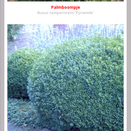
Palmboompje
Buxus sempervirens 'Pyramide'