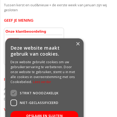
Tussen kerst en oud&nieuw + de eerste week van januari zijn wij
gesloten
GEEF JE MENING
×
Deze website maakt
gebruik van cookies.
Deze website gebruikt cookies om uw
gebruikerservaring te verbeteren. Door
onze website te gebruiken, stemt u in met
alle cookies in overeenstemming met ons
INFORMATIE
Cookiebeleid.
Lees verder
Algemene voorwaarden
STRIKT NOODZAKELIJK
Privacy statement
Disclaimer
NIET-GECLASSIFICEERD
VOLG ONS OP FACEBOOK
OPSLAAN EN SLUITEN