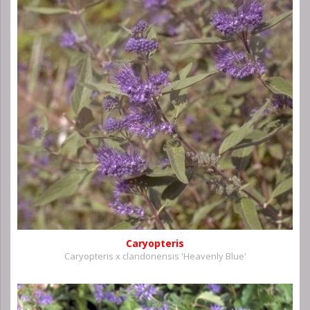
Caryopteris
Caryopteris x clandonensis 'Heavenly Blue'