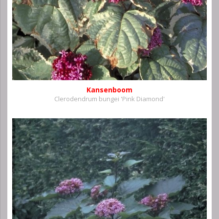
Kansenboom
Clerodendrum bungei 'Pink Diamond'