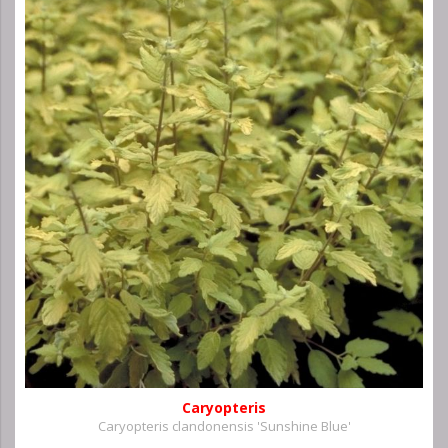
Caryopteris
Caryopteris clandonensis 'Sunshine Blue'