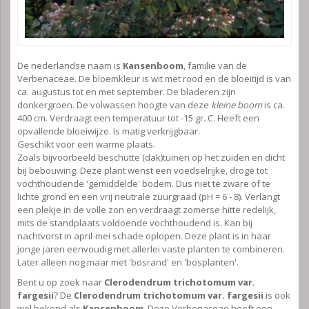
De nederlandse naam is
Kansenboom
, familie van de
Verbenaceae. De bloemkleur is wit met rood en de bloeitijd is van
ca. augustus tot en met september. De bladeren zijn
donkergroen. De volwassen hoogte van deze
kleine boom
is ca.
400 cm. Verdraagt een temperatuur tot -15 gr. C. Heeft een
opvallende bloeiwijze. Is matig verkrijgbaar.
Geschikt voor een warme plaats.
Zoals bijvoorbeeld beschutte (dak)tuinen op het zuiden en dicht
bij bebouwing. Deze plant wenst een voedselrijke, droge tot
vochthoudende 'gemiddelde' bodem. Dus niet te zware of te
lichte grond en een vrij neutrale zuurgraad (pH = 6 - 8). Verlangt
een plekje in de volle zon en verdraagt zomerse hitte redelijk,
mits de standplaats voldoende vochthoudend is. Kan bij
nachtvorst in april-mei schade oplopen. Deze plant is in haar
jonge jaren eenvoudig met allerlei vaste planten te combineren.
Later alleen nog maar met 'bosrand' en 'bosplanten'.
Bent u op zoek naar
Clerodendrum trichotomum var.
fargesii
? De
Clerodendrum trichotomum var. fargesii
is ook
wel bekend als
Kansenboom
. Deze Verbenaceae heeft een