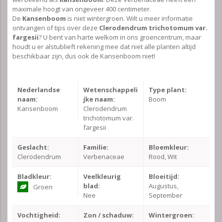
maximale hoogt van ongeveer 400 centimeter.
De
Kansenboom
is niet wintergroen. Wilt u meer informatie
ontvangen of tips over deze
Clerodendrum trichotomum var.
fargesii
? U bent van harte welkom in ons groencentrum, maar
houdt u er alstublieft rekening mee dat niet alle planten altijd
beschikbaar zijn, dus ook de Kansenboom niet!
Nederlandse
Wetenschappeli
Type plant:
naam:
jke naam:
Boom
Kansenboom
Clerodendrum
trichotomum var.
fargesii
Geslacht:
Familie:
Bloemkleur:
Clerodendrum
Verbenaceae
Rood, Wit
Bladkleur:
Veelkleurig
Bloeitijd:
blad:
Augustus,
Groen
Nee
September
Vochtigheid:
Zon / schaduw:
Wintergroen: