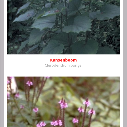
Kansenboom
Clerodendrum bungei