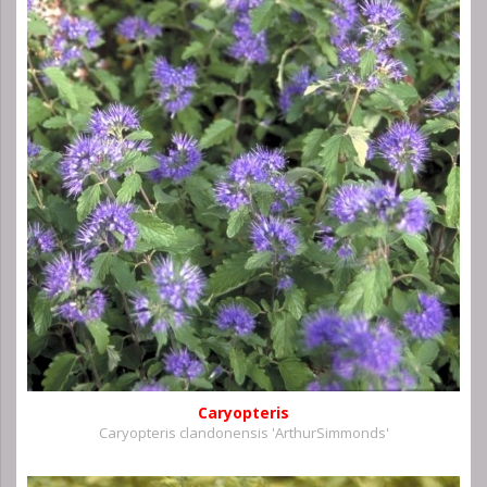
Caryopteris
Caryopteris clandonensis 'ArthurSimmonds'