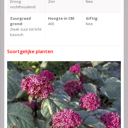
Droog-
Zon
Nee
vochthoudend
Zuurgraad
Hoogte in CM:
Giftig:
grond:
400
Nee
Zwak zuur tot licht
basisch
Soortgelijke planten