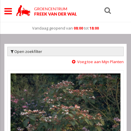
Vandaag geopend van
08:00
tot
18:00
Open zoekfilter
Voeg toe aan Mijn Planten