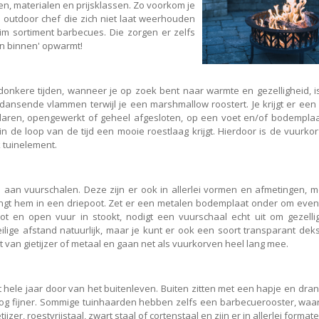
en, materialen en prijsklassen. Zo voorkom je
 outdoor chef die zich niet laat weerhouden
m sortiment barbecues. Die zorgen er zelfs
van binnen' opwarmt!
onkere tijden, wanneer je op zoek bent naar warmte en gezelligheid, i
 dansende vlammen terwijl je een marshmallow roostert. Je krijgt er een
laren, opengewerkt of geheel afgesloten, op een voet en/of bodemplaa
n de loop van de tijd een mooie roestlaag krijgt. Hierdoor is de vuurkor
k tuinelement.
an vuurschalen. Deze zijn er ook in allerlei vormen en afmetingen, m
hangt hem in een driepoot. Zet er een metalen bodemplaat onder om even
ot en open vuur in stookt, nodigt een vuurschaal echt uit om gezelli
lige afstand natuurlijk, maar je kunt er ook een soort transparant dekse
van gietijzer of metaal en gaan net als vuurkorven heel lang mee.
t hele jaar door van het buitenleven. Buiten zitten met een hapje en dran
t nog fijner. Sommige tuinhaarden hebben zelfs een barbecuerooster, waa
jzer, roestvrijstaal, zwart staal of cortenstaal en zijn er in allerlei formate