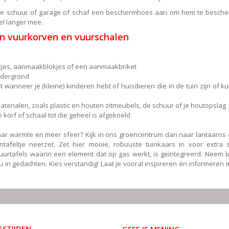
n de schuur of garage of schaf een beschermhoes aan om hem te besch
el langer mee.
an vuurkorven en vuurschalen
jes, aanmaakblokjes of een aanmaakbriket
ondergrond
 wanneer je (kleine) kinderen hebt of huisdieren die in de tuin zijn of 
materialen, zoals plastic en houten zitmeubels, de schuur of je houtopslag
orf of schaal tot die geheel is afgekoeld
aar warmte en meer sfeer? Kijk in ons groencentrum dan naar lantaarns d
afeltje neerzet. Zet hier mooie, robuuste tuinkaars in voor extra s
urtafels waarin een element dat op gas werkt, is geïntegreerd. Neem bi
u in gedachten. Kies verstandig! Laat je vooral inspireren én informeren 
STIJDEN