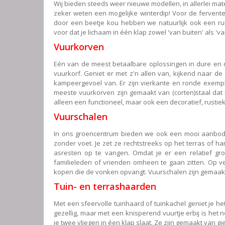
Wij bieden steeds weer nieuwe modellen, in allerlei mat
zeker weten een mogelijke winterdip! Voor de fervente
door een beetje kou hebben we natuurlijk ook een rui
voor dat je lichaam in één klap zowel 'van buiten' als '
Vuurkorven
Eén van de meest betaalbare oplossingen in dure en d
vuurkorf. Geniet er met z'n allen van, kijkend naar de
kampeergevoel van. Er zijn vierkante en ronde exemp
meeste vuurkorven zijn gemaakt van (corten)staal dat i
alleen een functioneel, maar ook een decoratief, rustie
Vuurschalen
In ons groencentrum bieden we ook een mooi aanbod a
zonder voet. Je zet ze rechtstreeks op het terras of 
asresten op te vangen. Omdat je er een relatief gro
familieleden of vrienden omheen te gaan zitten. Op vei
kopen die de vonken opvangt. Vuurschalen zijn gemaakt 
Tuin- en terrashaarden
Met een sfeervolle tuinhaard of tuinkachel geniet je he
gezellig, maar met een knisperend vuurtje erbij is he
je twee vliegen in éen klap slaat. Ze zijn gemaakt van gieti