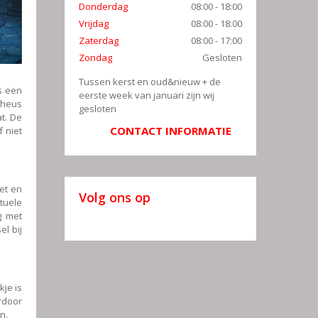
Donderdag
08:00 - 18:00
Vrijdag
08:00 - 18:00
Zaterdag
08:00 - 17:00
Zondag
Gesloten
Tussen kerst en oud&nieuw + de
s een
eerste week van januari zijn wij
 heus
gesloten
t. De
CONTACT INFORMATIE
f niet
et en
Volg ons op
tuele
g met
l bij
kje is
rdoor
n.