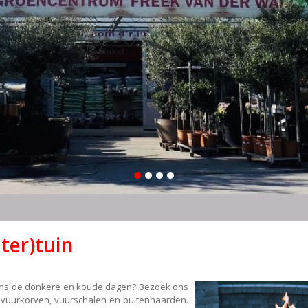
ter)tuin
jdens de donkere en koude dagen? Bezoek ons
e vuurkorven, vuurschalen en buitenhaarden.