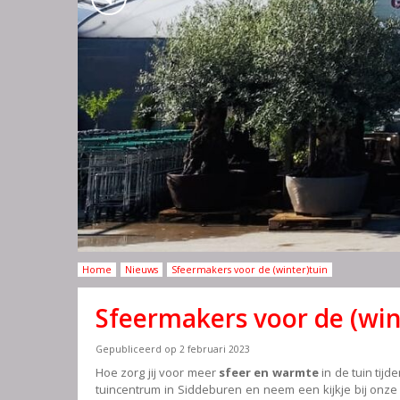
Home
Nieuws
Sfeermakers voor de (winter)tuin
Sfeermakers voor de (win
Gepubliceerd op
2 februari 2023
Hoe zorg jij voor meer
sfeer en warmte
in de tuin ti
tuincentrum in Siddeburen en neem een kijkje bij onz