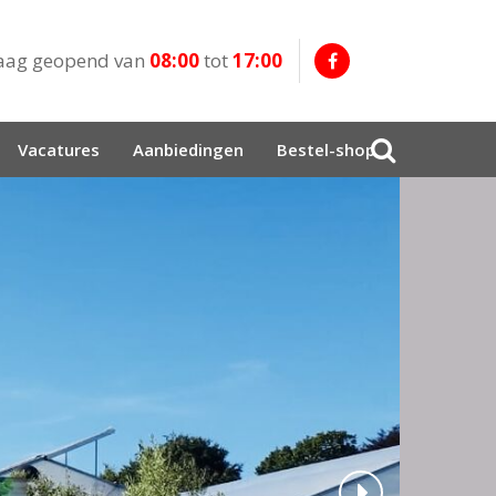
aag geopend van
08:00
tot
17:00
Vacatures
Aanbiedingen
Bestel-shop