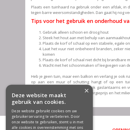
Plaats een tuinhaard na gebruik onder een afdak, i
tegen barre weersomstandigheden. Dan gaat hij nog ve
Tips voor het gebruik en onderhoud v
Gebruik alleen schoon en droog hout
Steek het hout aan met behulp van aanmaakhout
Plaats de korf of schaal op een stabiele, egale 
Laat het vuur niet onbeheerd branden, zeker niet
komen
Plaats de korf of schaal niet dicht bij brandbare 
Wacht met het schoonmaken of leegvegen van de k
Heb je geen tuin, maar een balkon en verlang je ook n
op aan een muur of schutting hangt of op een tuint
Tegenwoordig zijn er overigens ook gaslantaarns en vu
×
aanschaffen de aanschafprijs, energieprijs en het milie
Deze website maakt
groencentrum in Siddeburen.
gebruik van cookies.
Deze website gebruikt cookies om uw
gebruikerservaring te verbeteren. Door
onze website te gebruiken, stemt u in met
alle cookies in overeenstemming met ons
OPENING