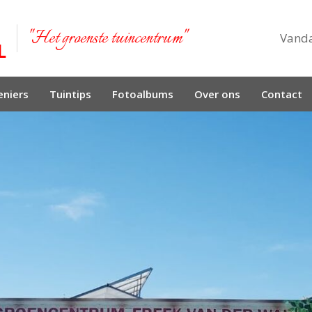
"Het groenste tuincentrum"
Vand
niers
Tuintips
Fotoalbums
Over ons
Contact