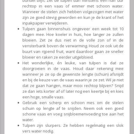
bundel blijft. Zet de tulpen dan minstens een half uur
rechtop in een vaas of emmer met schoon water.
Wanneer de stelen zich hebben volgezogen met water
zijn ze goed stevig geworden en kun je de krant of het
inpakpapier verwijderen.
Tulpen gaan binnenshuis ongeveer een week tot 10
dagen mee. Hoe koeler in huis, hoe langer ze zullen
bloeien. Zet ze dus niet in de volle zon of in de
vensterbank boven de verwarming. Houd ze ook uit de
buurt van rijpend fruit, want daardoor gaan ze sneller
bloeier en raken ze eerder uitgebloeid.
Het wonderlijke, én leuke, van tulpen is dat ze
doorgroeien in de vaas. Houd daar rekening mee
wanneer je ze op de gewenste lengte (schuin) afsnijdt
en bij de keuze van de vaas waarin je ze zet. Wil je niet
dat ze gaan hangen, maar mooi rechtop blijven? Snijd
ze dan iets korter af of later nog een keertje bij en kies
een hoge, smalle vaas.
Gebruik een scherp en schoon mes om de stelen
schuin op lengte af te snijden. Neem ook een goed
schone vaas en voeg snijbloemenvoeding toe aan het
water.
Tulpen zijn slurpers. Ze hebben regelmatig een slok
vers water nodig.