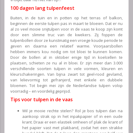
100 dagen lang tulpenfeest
Buiten, in de tuin en in potten op het terras of balkon,
beginnen de eerste tulpen pas in maart te bloeien. Dat er nu
al zo veel mooie snijtulpen voor in de vaas te koop zijn komt
door een slimme truc van de kwekers. Zij foppen de
tulpenbollen door ze kunstmatig een vroege koude periode te
geven en daarna een relatief warme. Voorjaarsbollen
hebben immers kou nodig om tot bloei te kunnen komen.
Door de bollen al in oktober enige tijd in koelcellen te
plaatsen, schieten ze nu al in bloei. Er zijn meer dan 3.000
verschillende soorten tulpen in vele vormen, kleuren en
kleurschakeringen. Van bijna zwart tot geel-rood gevlamd,
van lelievormig tot gefranjerd, met enkele en dubbele
bloemen. Tot begin mei zijn de Nederlandse tulpen volop
voorradig – en voordelig geprijsd.
Tips voor tulpen in de vaas
Wil je mooie rechte stelen? Rol je bos tulpen dan na
aankoop strak op in het inpakpapier of in een oude
krant. Draai er een elastiek omheen of plak de krant of
het papier vast met plakband, zodat het een strakke