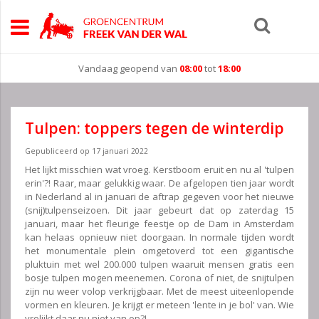
Vandaag geopend van
08:00
tot
18:00
Tulpen: toppers tegen de winterdip
Gepubliceerd op
17 januari 2022
Het lijkt misschien wat vroeg. Kerstboom eruit en nu al 'tulpen
erin'?! Raar, maar gelukkig waar. De afgelopen tien jaar wordt
in Nederland al in januari de aftrap gegeven voor het nieuwe
(snij)tulpenseizoen. Dit jaar gebeurt dat op zaterdag 15
januari, maar het fleurige feestje op de Dam in Amsterdam
kan helaas opnieuw niet doorgaan. In normale tijden wordt
het monumentale plein omgetoverd tot een gigantische
pluktuin met wel 200.000 tulpen waaruit mensen gratis een
bosje tulpen mogen meenemen. Corona of niet, de snijtulpen
zijn nu weer volop verkrijgbaar. Met de meest uiteenlopende
vormen en kleuren. Je krijgt er meteen 'lente in je bol' van. Wie
vrolijkt daar nu niet van op?!