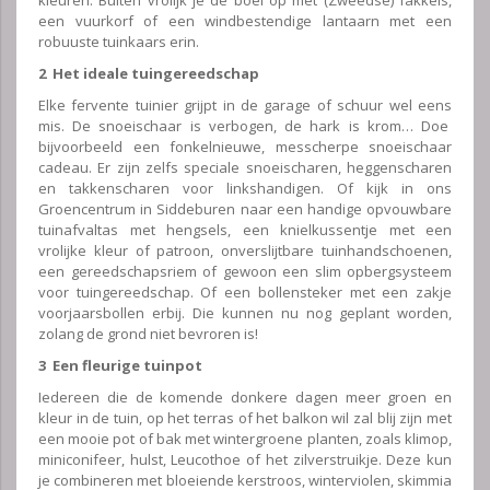
een vuurkorf of een windbestendige lantaarn met een
robuuste tuinkaars erin.
2 Het ideale tuingereedschap
Elke fervente tuinier grijpt in de garage of schuur wel eens
mis. De snoeischaar is verbogen, de hark is krom… Doe
bijvoorbeeld een fonkelnieuwe, messcherpe snoeischaar
cadeau. Er zijn zelfs speciale snoeischaren, heggenscharen
en takkenscharen voor linkshandigen. Of kijk in ons
Groencentrum in Siddeburen naar een handige opvouwbare
tuinafvaltas met hengsels, een knielkussentje met een
vrolijke kleur of patroon, onverslijtbare tuinhandschoenen,
een gereedschapsriem of gewoon een slim opbergsysteem
voor tuingereedschap. Of een bollensteker met een zakje
voorjaarsbollen erbij. Die kunnen nu nog geplant worden,
zolang de grond niet bevroren is!
3 Een fleurige tuinpot
Iedereen die de komende donkere dagen meer groen en
kleur in de tuin, op het terras of het balkon wil zal blij zijn met
een mooie pot of bak met wintergroene planten, zoals klimop,
miniconifeer, hulst, Leucothoe of het zilverstruikje. Deze kun
je combineren met bloeiende kerstroos, winterviolen, skimmia