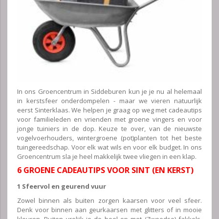
In ons Groencentrum in Siddeburen kun je je nu al helemaal
in kerstsfeer onderdompelen - maar we vieren natuurlijk
eerst Sinterklaas. We helpen je graag op weg met cadeautips
voor familieleden en vrienden met groene vingers en voor
jonge tuiniers in de dop. Keuze te over, van de nieuwste
vogelvoerhouders, wintergroene (pot)planten tot het beste
tuingereedschap. Voor elk wat wils en voor elk budget. In ons
Groencentrum sla je heel makkelijk twee vliegen in een klap.
6 GROENE CADEAUTIPS VOOR SINT (EN KERST)
1 Sfeervol en geurend vuur
Zowel binnen als buiten zorgen kaarsen voor veel sfeer.
Denk voor binnen aan geurkaarsen met glitters of in mooie
kleuren. Buiten vrolijk je de boel op met (Zweedse) fakkels,