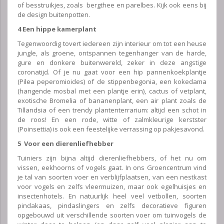
of besstruikjes, zoals bergthee en parelbes. Kijk ook eens bij
de design buitenpotten.
4 Een hippe kamerplant
Tegenwoordig tovert iedereen zijn interieur om tot een heuse
jungle, als groene, ontspannen tegenhanger van de harde,
gure en donkere buitenwereld, zeker in deze angstige
coronatijd. Of je nu gaat voor een hip pannenkoekplantje
(Pilea peperomioides) of de stippenbegonia, een kokedama
(hangende mosbal met een plantje erin), cactus of vetplant,
exotische Bromelia of bananenplant, een air plant zoals de
Tillandsia of een trendy plantenterrarium: altijd een schot in
de roos! En een rode, witte of zalmkleurige kerstster
(Poinsettia) is ook een feestelijke verrassing op pakjesavond.
5 Voor een dierenliefhebber
Tuiniers zijn bijna altijd dierenliefhebbers, of het nu om
vissen, eekhoorns of vogels gaat. In ons Groencentrum vind
je tal van soorten voer en verblijfplaatsen, van een nestkast
voor vogels en zelfs vleermuizen, maar ook egelhuisjes en
insectenhotels. En natuurlijk heel veel vetbollen, soorten
pindakaas, pindaslingers en zelfs decoratieve figuren
opgebouwd uit verschillende soorten voer om tuinvogels de