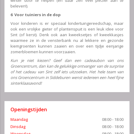
winter door te helpen (en daar zelf veel plezier aan te
beleven!).
6 Voor tuiniers in de dop
Voor kinderen is er speciaal kindertuingereedschap, maar
ook een vrolijke gieter of plantenspuit is een leuk idee voor
Sint (of kerst). Denk ook aan kweeksetjes of kweekkasjes
waarmee ze in de vensterbank nu al lekkere en gezonde
kiemgroenten kunnen zaaien en over een tijdje eenjarige
zomerbloemen kunnen voorzaaien.
Kun je niet kiezen? Geef dan een cadeaubon van ons
Groencentrum, dan kan de gelukkige ontvanger van de surprise
of het cadeau van Sint zelf iets uitzoeken. Het hele team van
ons Groencentrum in Siddeburen wenst iedereen een heel fijne
sinterklaasavond!
Openingstijden
Maandag
08:00 - 18:00
Dinsdag
08:00 - 18:00
Woensdag
08:00 - 18:00